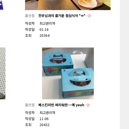
울산점
전무님과의 즐거운 점심식사 *ㅠ*
작성자
최고관리자
작성일
01-16
조회
20364
울산점
베스킨라빈 써리워언~~예 yeah
작성자
최고관리자
작성일
11-06
조회
20432