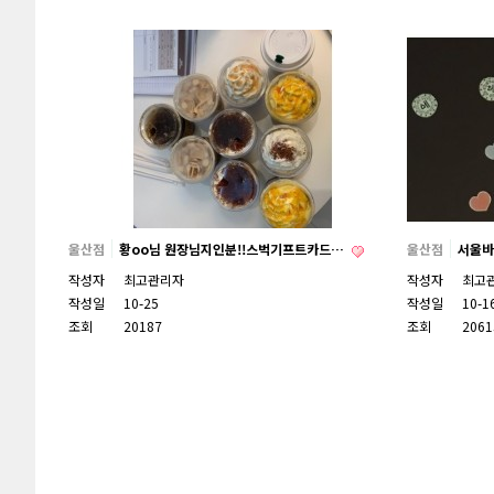
울산점
황oo님 원장님지인분!!스벅기프트카드…
울산점
서울바
작성자
최고관리자
작성자
최고
작성일
10-25
작성일
10-1
조회
20187
조회
2061