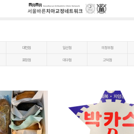
대전점
일산점
의정부점
포항점
대구점
고덕점