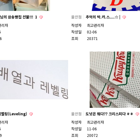
님의 삼송빵집 선물!!!
1
울산점
추억의 박.카.스....☆ |
관리자
작성자
최고관리자
6
작성일
02-06
6
조회
20371
벨링(Leveling)
울산점
도넛은 뭐다?? 크리스피다 ㅎㅎ
관리자
작성자
최고관리자
6
작성일
11-06
9
조회
20072