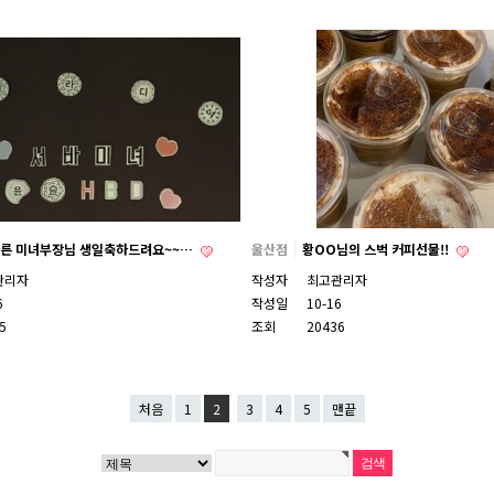
른 미녀부장님 생일축하드려요~~…
울산점
황OO님의 스벅 커피선물!!
관리자
작성자
최고관리자
6
작성일
10-16
5
조회
20436
처음
1
2
3
4
5
맨끝