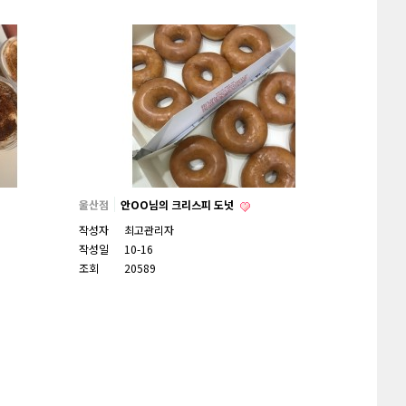
울산점
안OO님의 크리스피 도넛
작성자
최고관리자
작성일
10-16
조회
20589