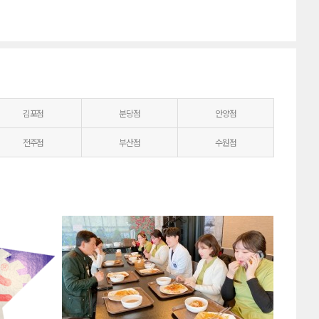
김포점
분당점
안양점
전주점
부산점
수원점