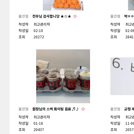
울산점
전무님 감사합니당 ★☆★
울산점
박ㅇㅇ
작성자
최고관리자
작성자
최고
작성일
02-10
작성일
02-0
조회
20272
조회
2841
울산점
원장님의 스벅 화이팅 음료 ♬♪
울산점
교정 레
작성자
최고관리자
작성자
최고
작성일
01-16
작성일
11-0
조회
20437
조회
2057