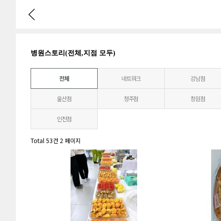
병원스토리(전체,지점 모두)
전체
네트워크
강남점
울산점
청주점
창원점
인천점
Total 53건
2 페이지