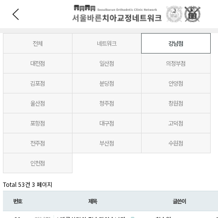
전체
네트워크
강남점
대전점
일산점
의정부점
김포점
분당점
안양점
울산점
청주점
창원점
포항점
대구점
고덕점
전주점
부산점
수원점
인천점
Total 53건
3 페이지
번호
제목
글쓴이