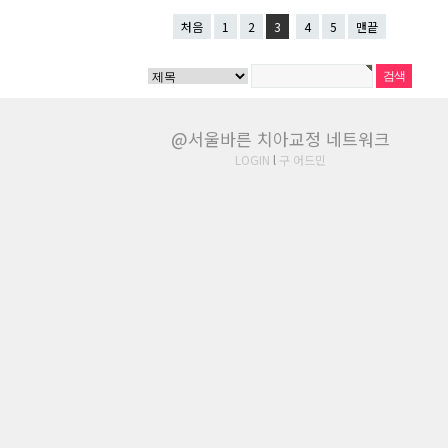
처음
1
2
3
4
5
맨끝
@서울바른 치아교정 네트워크
LOGIN
l
구 어드민