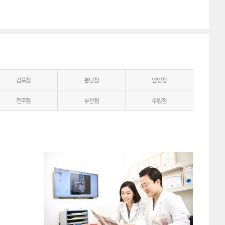
김포점
분당점
안양점
전주점
부산점
수원점