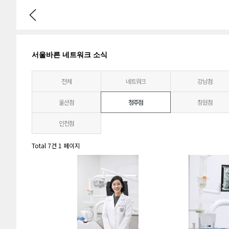
서울바른 네트워크 소식
전체
네트워크
강남점
울산점
청주점
창원점
인천점
Total 7건
1 페이지