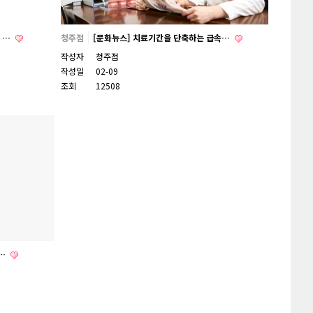
 …
청주점
[문화뉴스] 치료기간을 단축하는 급속…
작성자
청주점
작성일
02-09
조회
12508
교…