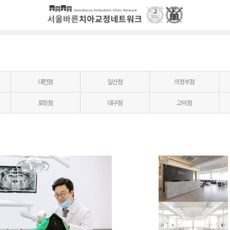
대전점
일산점
의정부점
포항점
대구점
고덕점