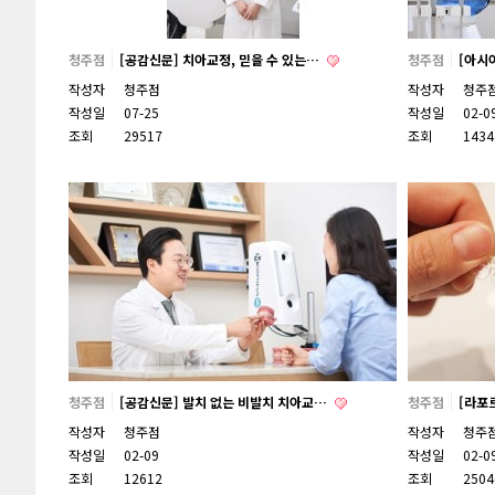
청주점
[공감신문] 치아교정, 믿을 수 있는…
청주점
[아시
작성자
청주점
작성자
청주
작성일
07-25
작성일
02-0
조회
29517
조회
1434
청주점
[공감신문] 발치 없는 비발치 치아교…
청주점
[라포
작성자
청주점
작성자
청주
작성일
02-09
작성일
02-0
조회
12612
조회
2504