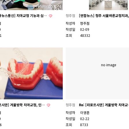
아뉴스통신] 치아교정 기능과 심…
청주점
[연합뉴스] 청주 서울바른교정치과,
점
작성자
청주점
9
작성일
02-09
1
조회
48332
no image
르시안] 겨울방학 치아교정, 인…
청주점
Re: [라포르시안] 겨울방학 치아
점
작성자
이영훈
9
작성일
02-22
6
조회
8733