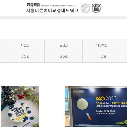
대전점
일산점
의정부점
포항점
대구점
고덕점