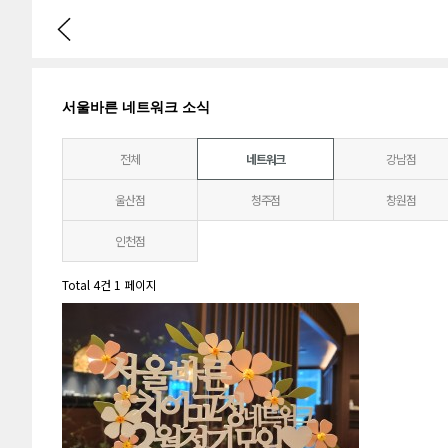
서울바른 네트워크 소식
전체
네트워크
강남점
울산점
청주점
창원점
인천점
Total 4건
1 페이지