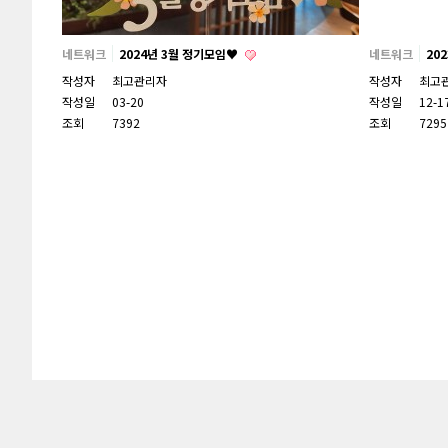
네트워크
2024년 3월 정기모임♥
네트워크
20
작성자
최고관리자
작성자
최고
작성일
03-20
작성일
12-1
조회
7392
조회
7295