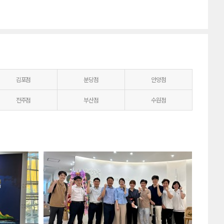
김포점
분당점
안양점
전주점
부산점
수원점