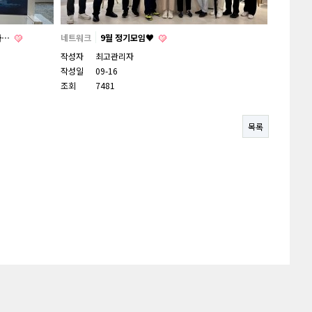
과…
네트워크
9월 정기모임♥
작성자
최고관리자
작성일
09-16
조회
7481
목록