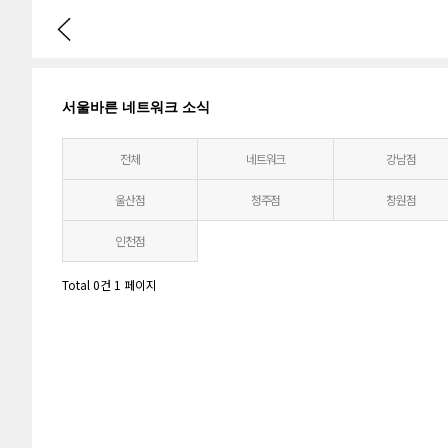
서울바른 네트워크 소식
전체
네트워크
강남점
울산점
청주점
창원점
인천점
Total 0건
1 페이지