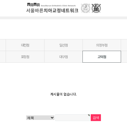
대전점
일산점
의정부점
포항점
대구점
고덕점
게시물이 없습니다.